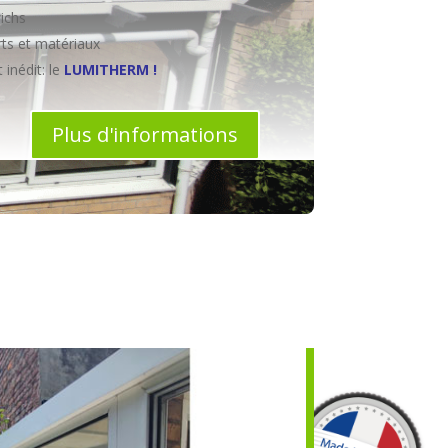
ichs
ts et matériaux
 inédit: le
LUMITHERM !
Plus d'informations