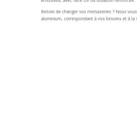
émissivité, avec filtre UV ou isolation renforcée.
Besoin de changer vos menuiseries ? Nous vou
aluminium, correspondant à vos besoins et à la s