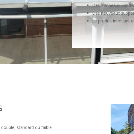
Des Panneaux Sandw
Des nouveaux suppor
Le produit innovant et
S
double, standard ou faible