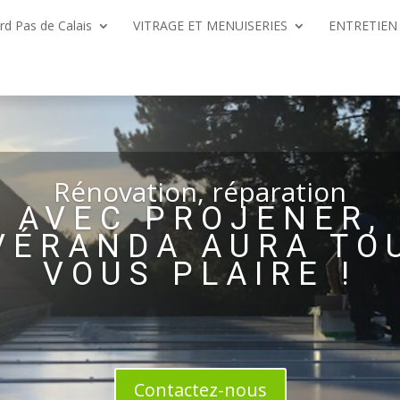
d Pas de Calais
VITRAGE ET MENUISERIES
ENTRETIEN
Rénovation, réparation
AVEC PROJENER,
VÉRANDA AURA TO
VOUS PLAIRE !
Contactez-nous